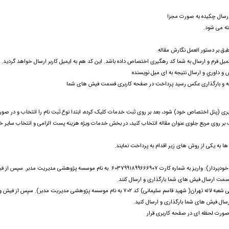
 ارسال چکیده به صورت مجزا
ته می شود.
یل فرم و ارسال به شما کد رهگیری اختصاص داده باشد. این کد هم به ایمیل کاربر ارسال خواهد گردید.
 و داوري و ارسال نتيجه به ای میل نویسنده
بری (پنل اختصاص خود) شود، بعد بر روی ثبت خدمات کلیک کرده، ابتدا نوع ثبت نام را انتخاب و در صور
تیک بر روی مربع جلوی عنوان مقاله انتخاب کنید، در بخش خدمات ویژه هزینه پست الزامی و انتخاب سایر 
به یکی از روش های زیر اقدام به پرداخت نمایند.
الف. روش پرداخت کارت به کارت ( از طریق اپلیکیشن پرداخت یا از طریق دستگاه خودپرداز): واریز به شماره کارت 6037991899666907 به نام موسسه پژوهشی مدیریت مدبر. 
ب. روش پرداخت به شماره حساب: واریز به حساب شماره 0109503991009 بانک ملی شعبه لاله تهران( شهید قاسم سلیمانی) کد 702 به نام موسسه پژوهشی مدیریت مدبر). س
صورت لحظه ای در صفحه کاربری قرار