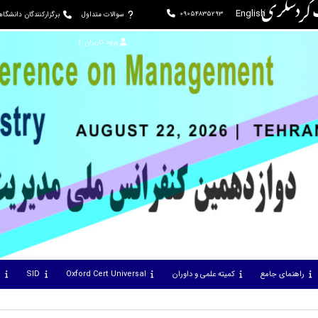
ت گردشگری
English
09054835293
سوالات متداول
برگزارکنندگان دانشگا
ورود کاربران
راهنمای جامع
کمیته علمی و داوران
Oxford Cert Universal
SID
س