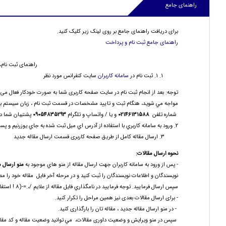
راهنمای جامع
برای دریافت راهنمای جامع بر روی لینک زیر کلیک کنید.
راهنمای جامع ثبت نام و پرداخت
راهنمای ثبت نام،
1. ثبت نام در
سامانه کاربران
سایت کنفرانس مورد نظر
توجه: بعد از انجام ثبت نام در سایت صفحه کاربری شما به صورت خودکار فعال می ش
مواجه مي شويد، هنگام ثبت و تاييد مشخصات در قسمت ثبت نام ، زبان سيستم براي
شماره تلفن
02146131588
و يا / واتساپ و تلگرام
09054835293
پشتیبان شما در 
2. ورود به سامانه كاربري با استفاده از آدرس اي ميل ثبت شده به جاي يوزرنيم و پسورد ثبت شده توسط فرد موقع ثبت نام (بعد از ثبت نام هر فرد دارای صفحه کاربری مخصوص به خود می شود).
ارسال مقاله كامل از طریق صفحه کاربری قسمت ارسال مقاله جديد
نحوه
ارسال مقالات
:
- پس از ورود به سامانه کاربران جهت ارسال مقاله از منو هاي موجود به
منو ارسال 
نویسندگان و اطلاعات نویسندگان را ثبت کنید و در مرحله آخر فایل مقاله خود را م
سپس ارسال فرمایید. توجه فرماييد در نامگذاري فايل مقاله از علايم /،.=-(8 ! استفاده نكنيد.
- برای ارسال مقالات بعدی نیز همین مراحل را تکرار کنید.
- در منو ارسال مقاله جدید ، مقاله تان را بارگذاری کنید.
سپس در منو ویرایش و وضعيت داوری مقالات، مي توانيد وضعیت مقاله و کد مقاله