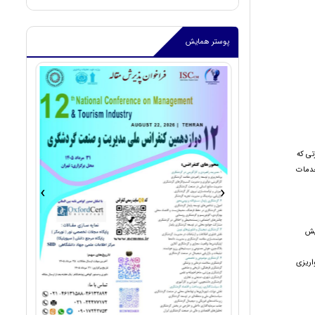
پوستر همایش
تی که
خدمات
›
‹
سپس از فیش
پس از فیش واریزی