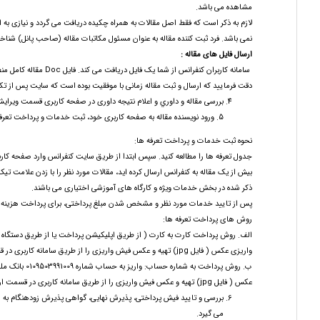
مشاهده می باشد.
لازم به ذکر است که فقط اصل مقالات به همراه چکیده دریافت می گردد و نیازی به
نمی باشد. فرد ثبت کننده مقاله به عنوان مسئول مکاتبات مقاله (صاحب پانل) شناخ
ارسال فایل های مقاله
:
سامانه کاربران کنفرانس از شما یک فایل دریافت می کند. فایل Doc مقاله کامل منطبق بر دستور العمل نگارش مقاله.
دقت فرمایید که ارسال و ثبت مقاله زمانی با موفقیت بوده است که سایت پس از تکم
بررسی مقاله و داوري و اعلام نتیجه داوری در صفحه کاربری قسمت ویرایش
5. ورود نویسنده مقاله به صفحه کاربری خود، ثبت خدمات و پرداخت تعرفه و بارگذاری عکس رسید پرداخت در صفحه کاربری قسمت فیش های شما
نحوه ثبت خدمات و پرداخت تعرفه ها:
جدول تعرفه ها را مطالعه کنید. سپس ابتدا از طریق سایت کنفرانس وارد صفحه کار
بیش از یک مقاله به کنفرانس ارسال کرده اید، مقالات مورد نظر را با زدن علامت 
ذکر شده در بخش خدمات ویژه و کارگاه های آموزشی اختیاری می باشند.
پس از تایید خدمات مورد نظر و مشخص شدن مبلغ پرداختی، برای پرداخت هزینه ها 
روش های پرداخت تعرفه ها:
واریزی عکس ( فایل jpg) تهیه و عکس فیش واریزی را از طریق سامانه کاربری در قسمت ارسال فیش های شما بارگذاری و ارسال کنند.
عکس ( فایل jpg) تهیه و عکس فیش واریزی را از طریق سامانه کاربری در قسمت ارسال فیش های شما بارگذاری و ارسال کنید.
بررسی و تایید فیش پرداختی، پذیرش نهایی، گواهی پذیرش زودهنگام به 
می گیرد.